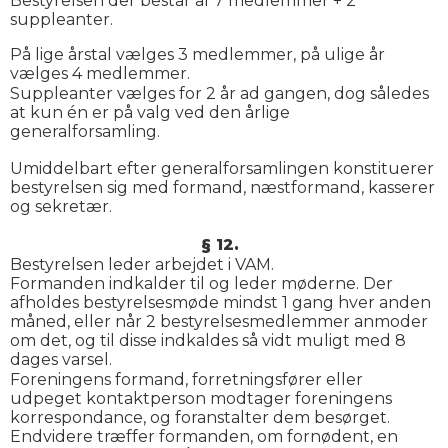
Bestyrelsen der består af 7 medlemmer + 2
suppleanter.
På lige årstal vælges 3 medlemmer, på ulige år
vælges 4 medlemmer.
Suppleanter vælges for 2 år ad gangen, dog således
at kun én er på valg ved den årlige
generalforsamling.
Umiddelbart efter generalforsamlingen konstituerer
bestyrelsen sig med formand, næstformand, kasserer
og sekretær.
§ 12.
Bestyrelsen leder arbejdet i VAM.
Formanden indkalder til og leder møderne. Der
afholdes bestyrelsesmøde mindst 1 gang hver anden
måned, eller når 2 bestyrelsesmedlemmer anmoder
om det, og til disse indkaldes så vidt muligt med 8
dages varsel.
Foreningens formand, forretningsfører eller
udpeget kontaktperson modtager foreningens
korrespondance, og foranstalter dem besørget.
Endvidere træffer formanden, om fornødent, en