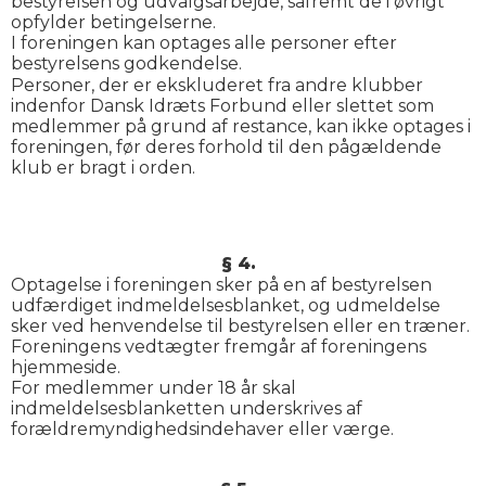
bestyrelsen og udvalgsarbejde, såfremt de i øvrigt
opfylder betingelserne.
I foreningen kan optages alle personer efter
bestyrelsens godkendelse.
Personer, der er ekskluderet fra andre klubber
indenfor Dansk Idræts Forbund eller slettet som
medlemmer på grund af restance, kan ikke optages i
foreningen, før deres forhold til den pågældende
klub er bragt i orden.
§ 4.
Optagelse i foreningen sker på en af bestyrelsen
udfærdiget indmeldelsesblanket, og udmeldelse
sker ved henvendelse til bestyrelsen eller en træner.
Foreningens vedtægter fremgår af foreningens
hjemmeside.
For medlemmer under 18 år skal
indmeldelsesblanketten underskrives af
forældremyndighedsindehaver eller værge.