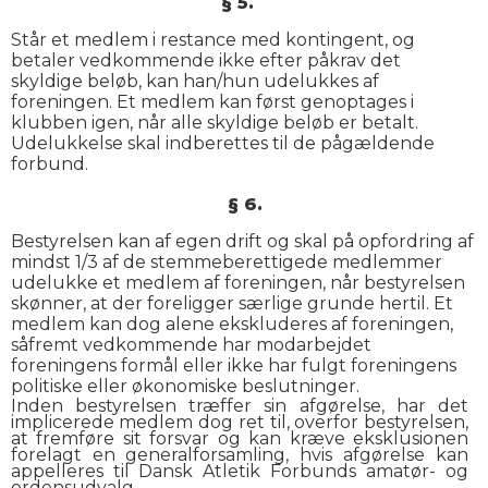
§ 5.
Står et medlem i restance med kontingent, og
betaler vedkommende ikke efter påkrav det
skyldige beløb, kan han/hun udelukkes af
foreningen. Et medlem kan først genoptages i
klubben igen, når alle skyldige beløb er betalt.
Udelukkelse skal indberettes til de pågældende
forbund.
§ 6.
Bestyrelsen kan af egen drift og skal på opfordring af
mindst 1/3 af de stemmeberettigede medlemmer
udelukke et medlem af foreningen, når bestyrelsen
skønner, at der foreligger særlige grunde hertil. Et
medlem kan dog alene ekskluderes af foreningen,
såfremt vedkommende har modarbejdet
foreningens formål eller ikke har fulgt foreningens
politiske eller økonomiske beslutninger.
Inden bestyrelsen træffer sin afgørelse, har det
implicerede medlem dog ret til, overfor bestyrelsen,
at fremføre sit forsvar og kan kræve eksklusionen
forelagt en generalforsamling, hvis afgørelse kan
appelleres til Dansk Atletik Forbunds amatør- og
ordensudvalg.