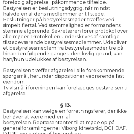
foreløbig afgørelse i påkommende tilfælde.
Bestyrelsen er beslutningsdygtig, når mindst
halvdelen af dens medlemmer er til stede.
Beslutninger på bestyrelsesmøder træffes ved
simpelt flertal. Ved stemmelighed er formandens
stemme afgørende. Sekretæren fører protokol over
alle møder. Protokollen underskrives af samtlige
tilstedeværende bestyrelsesmedlemmer. Udebliver
et bestyrelsesmedlem fra bestyrelsesmøder tre på
hinanden følgende gange uden lovlig grund, kan
han/hun udelukkes af bestyrelsen.
Bestyrelsen træffer afgørelse i alle forekommende
spørgsmål, herunder dispositioner vedrørende fast
ejendom.
Tvivlsmål i foreningen kan forelægges bestyrelsen til
afgørelse.
§ 13.
Bestyrelsen kan vælge en forretningsfører, der ikke
behøver at være medlem af
bestyrelsen. Repræsentanter til at møde op på
generalforsamlingerne i Viborg Idrætsråd, DGI, DAF,
DTRIF mv. vælges af bestyrelsen