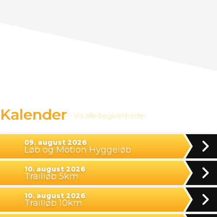
Kalender
- Vis alle begivenheder
09. august 2026
Løb og Motion Hyggeløb
10. august 2026
Trailløb 5km
10. august 2026
Trailløb 10km