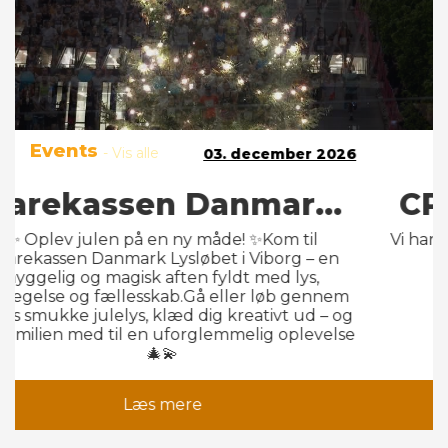
Events
- Vis alle
03. december 2026
Sparekassen Danmark Lysløbet
✨ Oplev julen på en ny måde! ✨Kom til
Sparekassen Danmark Lysløbet i Viborg – en
hyggelig og magisk aften fyldt med lys,
bevægelse og fællesskab.Gå eller løb gennem
byens smukke julelys, klæd dig kreativt ud – og
tag familien med til en uforglemmelig oplevelse
🎄💫
Læs mere