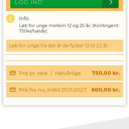
LOG IND
Info
Løb for unge mellem 12 og 25 år. (Kontingent
750kr/halvår)
Løb for unge fra det år de fylder 12 til 22 år.
Pris pr. rate
/
Halvårlige
750,00
kr.
Pris fra nu, indtil
01.01.2027
.
600,00
kr.