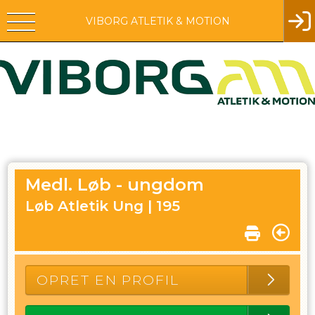
VIBORG ATLETIK & MOTION
Medl. Løb - ungdom
Løb Atletik Ung |
195
OPRET EN PROFIL